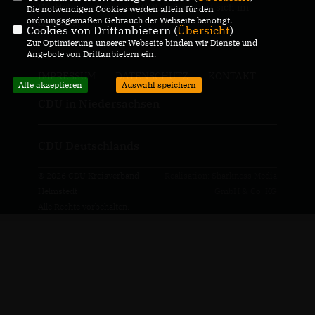
Die Helmstedter Kreis-CDU präsentiert sich im
Die notwendigen Cookies werden allein für den
ordnungsgemäßen Gebrauch der Webseite benötigt.
Internet.
Cookies von Drittanbietern (
Übersicht
)
Zur Optimierung unserer Webseite binden wir Dienste und
Angebote von Drittanbietern ein.
IMPRESSUM
DATENSCHUTZ
KONTAKT
Alle akzeptieren
Auswahl speichern
CDU in Niedersachsen
CDU Deutschlands
© 2026 CDU Kreisverband
Realisation: Sharkness Media
Helmstedt
GmbH & Co. KG
Alle Rechte vorbehalten.