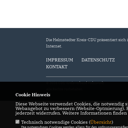
Ehrungen 2013
Die Helmstedter Kreis-CDU präsentiert sich 
Internet.
IMPRESSUM
DATENSCHUTZ
KONTAKT
© 2026 CDU Kreisverband Helmstedt
Alle Rechte vorbehalten.
Cookie Hinweis
Diese Webseite verwendet Cookies, die notwendig si
Webangebot zu verbessern (Website-Optmierung). Fü
jederzeit widerrufen. Weitere Informationen finden
Technisch notwendige Cookies (
Übersicht
)
Die notwendigen Cookies werden allein für den ordnungsgemäßen 