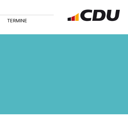
TERMINE
Der CDU
Samtgemeindeverband
Grasleben trauert um Herrn
Dr. Claus Fischer