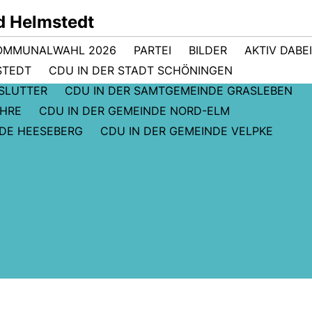
d Helmstedt
OMMUNALWAHL 2026
PARTEI
BILDER
AKTIV DABEI
STEDT
CDU IN DER STADT SCHÖNINGEN
GSLUTTER
CDU IN DER SAMTGEMEINDE GRASLEBEN
EHRE
CDU IN DER GEMEINDE NORD-ELM
NDE HEESEBERG
CDU IN DER GEMEINDE VELPKE
Mitgliederversammlung
CDU trauert um Johannes
2013 - Neuer Vorstand
Nitschke