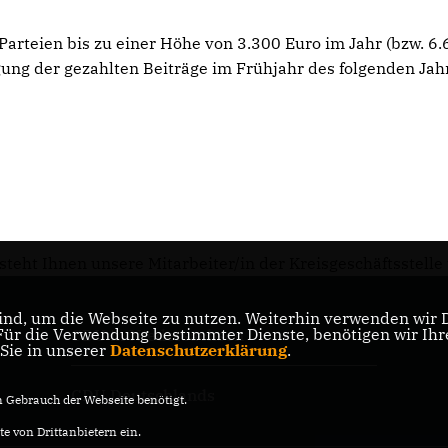
Parteien bis zu einer Höhe von 3.300 Euro im Jahr (bzw. 6
igung der gezahlten Beiträge im Frühjahr des folgenden Ja
ht Ihnen unsere Mitarbeiter/in der Kreisgeschäftsstelle u
nd, um die Webseite zu nutzen. Weiterhin verwenden wir Di
im
r die Verwendung bestimmter Dienste, benötigen wir Ihre 
CDU in Niedersachsen
 Sie in unserer
Datenschutzerklärung
.
CDU Deutschlands
Gebrauch der Webseite benötigt.
e von Drittanbietern ein.