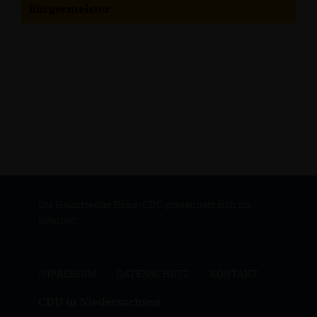
Bürgermeister
Die Helmstedter Kreis-CDU präsentiert sich im
Internet.
IMPRESSUM
DATENSCHUTZ
KONTAKT
CDU in Niedersachsen