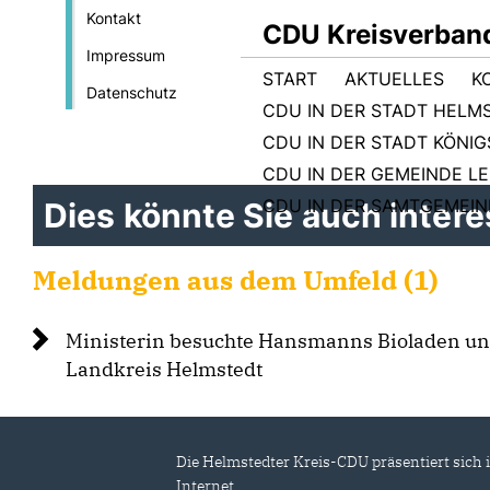
Kontakt
CDU Kreisverban
Impressum
START
AKTUELLES
K
Datenschutz
CDU IN DER STADT HELM
CDU IN DER STADT KÖNI
CDU IN DER GEMEINDE L
CDU IN DER SAMTGEMEI
Dies könnte Sie auch interes
Meldungen aus dem Umfeld (1)
Ministerin besuchte Hansmanns Bioladen un
Landkreis Helmstedt
Die Helmstedter Kreis-CDU präsentiert sich 
Internet.