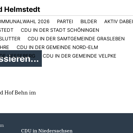
d Helmstedt
OMMUNALWAHL 2026
PARTEI
BILDER
AKTIV DABEI
STEDT
CDU IN DER STADT SCHÖNINGEN
GSLUTTER
CDU IN DER SAMTGEMEINDE GRASLEBEN
EHRE
CDU IN DER GEMEINDE NORD-ELM
NDE HEESEBERG
CDU IN DER GEMEINDE VELPKE
sieren...
d Hof Behn im
im
CDU in Niedersachsen