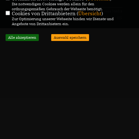
Die notwendigen Cookies werden allein für den
ordnungsgemäßen Gebrauch der Webseite benötigt.
© 2026 CDU Kreisverband
Realisation: Sharkness Media
Cookies von Drittanbietern (
Übersicht
)
Helmstedt
GmbH & Co. KG
Zur Optimierung unserer Webseite binden wir Dienste und
Angebote von Drittanbietern ein.
Alle Rechte vorbehalten.
Alle akzeptieren
Auswahl speichern