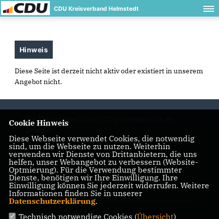
CDU Kreisverband Helmstedt
Hinweis
Diese Seite ist derzeit nicht aktiv oder existiert in unserem
Angebot nicht.
Die Helmstedter Kreis-CDU präsentiert sich im
Cookie Hinweis
Internet.
Diese Webseite verwendet Cookies, die notwendig
sind, um die Webseite zu nutzen. Weiterhin
verwenden wir Dienste von Drittanbietern, die uns
helfen, unser Webangebot zu verbessern (Website-
IMPRESSUM
DATENSCHUTZ
KONTAKT
Optmierung). Für die Verwendung bestimmter
Dienste, benötigen wir Ihre Einwilligung. Ihre
Einwilligung können Sie jederzeit widerrufen. Weitere
CDU in Niedersachsen
Informationen finden Sie in unserer
Datenschutzerklärung
.
CDU Deutschlands
Technisch notwendige Cookies (
Übersicht
)