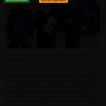
Alle akzeptieren
Auswahl speichern
Veronika Koch und Landwirtschaftsministerin Barbara
Otte-Kinast
Die Aufforderung an die Bundesregierung zur schnellen
Reaktionen in puncto Versorgungssicherheit, steigender
Lebens- und Futtermittelpreise sind angebracht, weil
Landwirte und Verbraucher sich gleichermaßen um die
Auswirkungen von Putins Krieg in der Ukraine sorgen.
Deshalb danke ich der Landwirtschaftsministerin Barbara