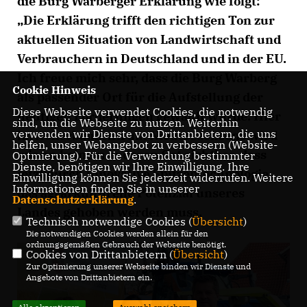
die Burg Warberger Erklärung wie folgt:
Die Erklärung trifft den richtigen Ton zur
aktuellen Situation von Landwirtschaft und
Verbrauchern in Deutschland und in der EU.
Ich freue mich sehr, dass die Burg Warberg
Cookie Hinweis
als passender Ort für die Aufstellung der
Diese Webseite verwendet Cookies, die notwendig
heutigen Forderungen gewählt wurde. Hier
sind, um die Webseite zu nutzen. Weiterhin
verwenden wir Dienste von Drittanbietern, die uns
im Ackerbauzentrum Niedersachsens wird
helfen, unser Webangebot zu verbessern (Website-
wie an keinem anderen Ort sichtbar, dass
Optmierung). Für die Verwendung bestimmter
Dienste, benötigen wir Ihre Einwilligung. Ihre
jetzt durch innovative Spitzentechnologie
Einwilligung können Sie jederzeit widerrufen. Weitere
Informationen finden Sie in unserer
das agrarkulturelle Potenzial unseres
Datenschutzerklärung
.
Landes gehoben werden muss.
Technisch notwendige Cookies (
Übersicht
)
Die notwendigen Cookies werden allein für den
ordnungsgemäßen Gebrauch der Webseite benötigt.
Cookies von Drittanbietern (
Übersicht
)
Zur Optimierung unserer Webseite binden wir Dienste und
Angebote von Drittanbietern ein.