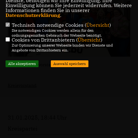
Dienste, benötigen wir Ihre Einwilligung. Ihre
Einwilligung können Sie jederzeit widerrufen. Weitere
Informationen finden Sie in unserer
Datenschutzerklärung
.
Technisch notwendige Cookies (
Übersicht
)
Die notwendigen Cookies werden allein für den
ordnungsgemäßen Gebrauch der Webseite benötigt.
Cookies von Drittanbietern (
Übersicht
)
Zur Optimierung unserer Webseite binden wir Dienste und
Angebote von Drittanbietern ein.
Alle akzeptieren
Auswahl speichern
Der neue Kreisvorstand
Kreisvorstand
31.01.2025, 18:44 Uhr
Kreispartei