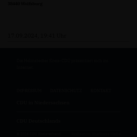
38440 Wolfsburg
17.09.2024, 19:41 Uhr
Die Helmstedter Kreis-CDU präsentiert sich im
Internet.
IMPRESSUM
DATENSCHUTZ
KONTAKT
CDU in Niedersachsen
CDU Deutschlands
© 2026 CDU Kreisverband
Realisation: Sharkness Media