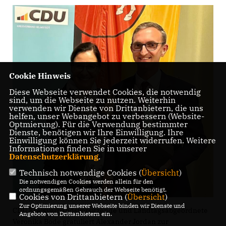
Cookie Hinweis
Diese Webseite verwendet Cookies, die notwendig
sind, um die Webseite zu nutzen. Weiterhin
verwenden wir Dienste von Drittanbietern, die uns
helfen, unser Webangebot zu verbessern (Website-
Optmierung). Für die Verwendung bestimmter
Dienste, benötigen wir Ihre Einwilligung. Ihre
Einwilligung können Sie jederzeit widerrufen. Weitere
Informationen finden Sie in unserer
Datenschutzerklärung
.
Technisch notwendige Cookies (
Übersicht
)
Die notwendigen Cookies werden allein für den
ordnungsgemäßen Gebrauch der Webseite benötigt.
Cookies von Drittanbietern (
Übersicht
)
Zur Optimierung unserer Webseite binden wir Dienste und
CDU Kreisverbandsvorsitzende und Landtagsabgeordnete
Angebote von Drittanbietern ein.
Veronika Bode gratuliert Alexander Jordan zur