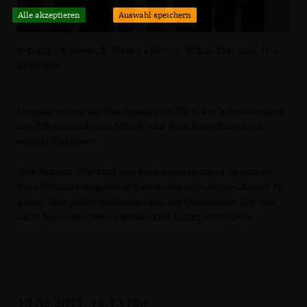
Alle akzeptieren
Auswahl speichern
von links B.Beese, B. Meyer, J.Reuter, Wilnis Tracums, H.-J.
Krumpelt
Intensiv wurde die Drucksache 18/2011, die Informationen
aus Elternschaft und Schule und dem Ausschuss noch
einmal diskutiert.
Jörg Reuter: "Wir sind fest entschlossen dafür zu sorgen,
dem Sekundarangebot in Lehre eine schulische Chance zu
geben. Das geling am besten mit der Oberschule, die vom
Land Niedersachsen eigens dafür konzipiert wurde."
18.02.2011, 16:13 Uhr