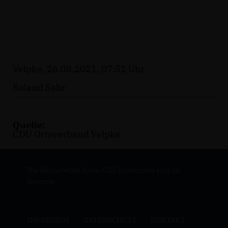
Velpke, 26.08.2021, 07:52 Uhr
Roland Sahr
Quelle:
CDU Ortsverband Velpke
Die Helmstedter Kreis-CDU präsentiert sich im
Internet.
IMPRESSUM
DATENSCHUTZ
KONTAKT