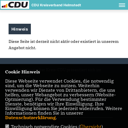
CDU Kreisverband Helmstedt
Hinweis
Diese Seite ist derzeit nicht aktiv oder existiert in unserem
Angebot nicht.
Die Helmstedter Kreis-CDU präsentiert sich im
Cookie Hinweis
Internet.
Diese Webseite verwendet Cookies, die notwendig
sind, um die Webseite zu nutzen. Weiterhin
verwenden wir Dienste von Drittanbietern, die uns
helfen, unser Webangebot zu verbessern (Website-
IMPRESSUM
DATENSCHUTZ
KONTAKT
Optmierung). Für die Verwendung bestimmter
Dienste, benötigen wir Ihre Einwilligung. Ihre
Einwilligung können Sie jederzeit widerrufen. Weitere
CDU in Niedersachsen
Informationen finden Sie in unserer
Datenschutzerklärung
.
CDU Deutschlands
Technisch notwendige Cookies (
Übersicht
)